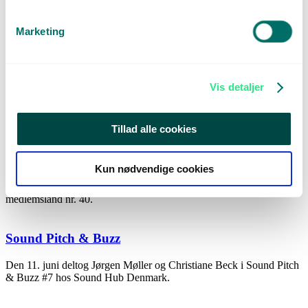
Søg Patentvoucher den 22. september
Bliv klogere på, hvordan du bedst muligt kan forberede dig til denne
Marketing
ansøgningsrunde.
Sommerhilsen fra Patentgruppen
Vis detaljer
Vores kontorer holder åbent hele sommeren – kontakt os hvis du har
brug for rådgivning eller sparring.
Tillad alle cookies
Moldova er nu en del af det europæiske
patentsystem
Kun nødvendige cookies
Den 1. juni 2026 blev Moldova officielt medlem af EPO som
medlemsland nr. 40.
Sound Pitch & Buzz
Den 11. juni deltog Jørgen Møller og Christiane Beck i Sound Pitch
& Buzz #7 hos Sound Hub Denmark.