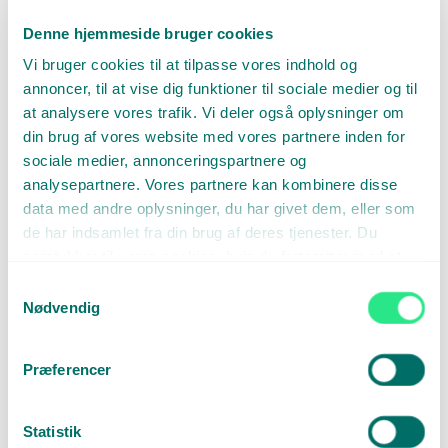
patentkonsulenterne. De er ikke blot dygtige og effektive – de er
også værdsatte kolleger.
Denne hjemmeside bruger cookies
Deres faglige udvikling har fulgt med tiden: Mette Skovmann har
Vi bruger cookies til at tilpasse vores indhold og
opnået QIPA-certificeringen (Qualified Intellectual Property
annoncer, til at vise dig funktioner til sociale medier og til
Administrator), og Mette Gammelby har både QIPA og EPAC-
at analysere vores trafik. Vi deler også oplysninger om
certificeringen (European Patent Administration Certification) –
begge anerkendte beviser på høj faglighed inden for
din brug af vores website med vores partnere inden for
patentadministration.
sociale medier, annonceringspartnere og
analysepartnere. Vores partnere kan kombinere disse
Vi er stolte af at have jer begge med på rejsen og ser frem til mange
flere gode år sammen.
data med andre oplysninger, du har givet dem, eller som
de har indsamlet fra din brug af deres tjenester. Du
samtykker til vores cookies, hvis du fortsætter med at
anvende vores hjemmeside.
Samtykkevalg
Nødvendig
Kæmpe tillykke med jubilæerne, Mette og Mette!
Præferencer
Flere nyheder
Statistik