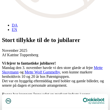
DA
EN
Stort tillykke til de to jubilarer
November 2025
Af Katrine Toppenberg
Vi fejrer to fantastiske jubilarer!
Mandag den 3. november havde vi den store glæde at fejre
Mette
Skovmann
og
Mette Wolf Gammelby
, som kunne markere
henholdsvis 10 og 20 år hos Patentgruppen.
Det var en hyggelig eftermiddag med bobler og gamle billeder, og
senere på dagen et personale arrangement.
Begge har igennem årene ydet en markant indsats i vores
patentadministrator-team. Med deres dedikation, præcision og store
faglighed har de været med til at sikre høj kvalitet og stabilitet i
arbejdet med vores kunders porteføljer og i samarbejdet med